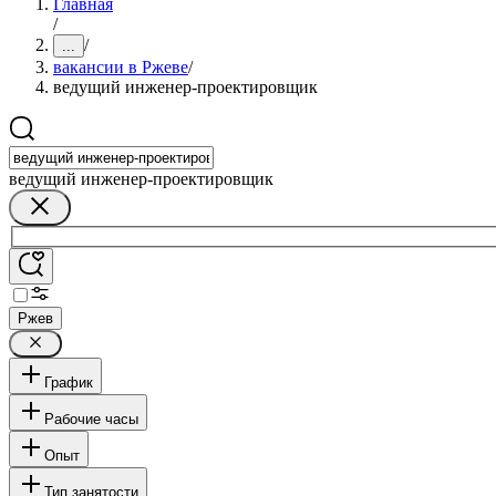
Главная
/
/
...
вакансии в Ржеве
/
ведущий инженер-проектировщик
ведущий инженер-проектировщик
Ржев
График
Рабочие часы
Опыт
Тип занятости