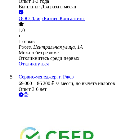
Опыт 1-3 года
Выплаты: Два раза в месяц
ООО
Лайф Бизнес Консалтинг
1.0
•
1
отзыв
Ржев, Центральная улица, 1А
Можно без резюме
Откликнитесь среди первых
Откликнуться
Сервис-менеджер, г. Ржев
69 000
–
86 200
₽
за месяц,
до вычета налогов
Опыт 3-6 лет